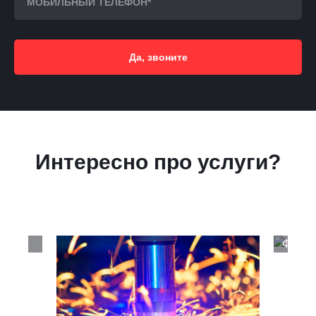
Да, звоните
Интересно про услуги?
Фрезе