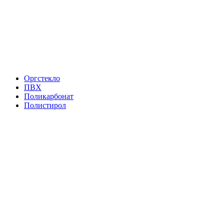
Оргстекло
ПВХ
Поликарбонат
Полистирол