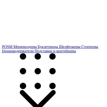
POSM
Менюхолдеры
Буклетницы
Шелфтокеры
Стопперы
Ценникодер­жа­те­ли
Подставки и контейнеры