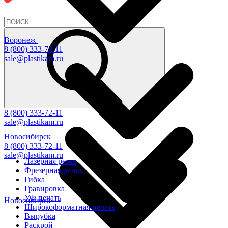
Воронеж
8 (800) 333-72-11
sale@plastikam.ru
8 (800) 333-72-11
sale@plastikam.ru
Новосибирск
8 (800) 333-72-11
sale@plastikam.ru
Лазерная резка
Фрезерная резка
Гибка
Гравировка
УФ печать
Новосибирск
Широкоформатная печать
Вырубка
Раскрой