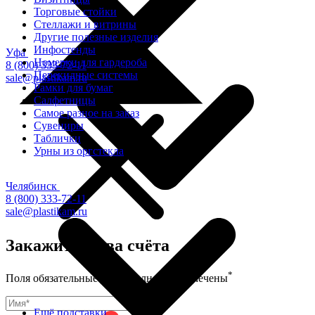
Торговые стойки
Cтеллажи и витрины
Другие полезные изделия
Инфостенды
Уфа
Номерки для гардероба
8 (800) 333-72-11
Перекидные системы
sale@plastikam.ru
Рамки для бумаг
Салфетницы
Самое разное на заказ
Сувениры
Таблички
Урны из оргстекла
Челябинск
8 (800) 333-72-11
sale@plastikam.ru
Закажите в два счёта
*
Поля обязательные для заполнения, отмечены
Ещё подставки