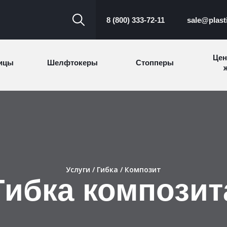
8 (800) 333-72-11
sale@plast
Цен
ицы
Шелфтокеры
Стопперы
ж
Торговые
Cтеллажи и
ицы
Сал
стойки
витрины
Номерки для
ки
Сувениры
п
гардероба
и
Услуги
/
Гибка
/ Композит
Гибка композит