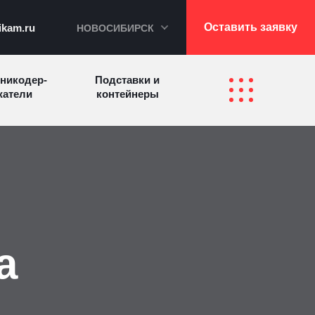
Оставить заявку
ikam.ru
НОВОСИБИРСК
никодер­
Подставки и
а­те­ли
контейнеры
Перекидные
фетницы
Инфостенды
системы
Другие
Самое разное
олезные
на заказ
зделия
а