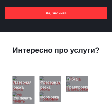
Да, звоните
Интересно про услуги?
Гибка
Лазерная
Фрезерная
Гравировка
резка
резка
Формовка
УФ печать