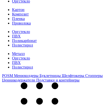
Оргстекло
Картон
Композит
Пленка
Проволока
Оргстекло
ПВХ
Поликарбонат
Полистирол
Металл
Оргстекло
ПВХ
Полистирол
POSM
Менюхолдеры
Буклетницы
Шелфтокеры
Стопперы
Ценникодер­жа­те­ли
Подставки и контейнеры