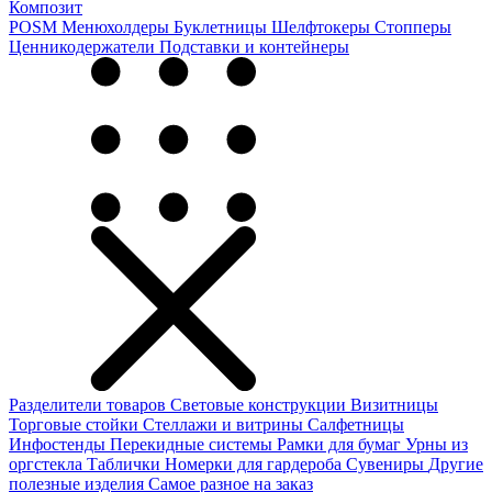
Композит
POSM
Менюхолдеры
Буклетницы
Шелфтокеры
Стопперы
Ценникодер­жа­те­ли
Подставки и контейнеры
Разделители товаров
Световые конструкции
Визитницы
Торговые стойки
Cтеллажи и витрины
Салфетницы
Инфостенды
Перекидные системы
Рамки для бумаг
Урны из
оргстекла
Таблички
Номерки для гардероба
Сувениры
Другие
полезные изделия
Самое разное на заказ