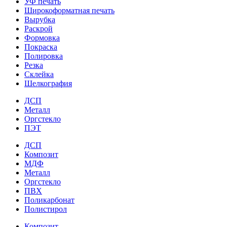
УФ печать
Широкоформатная печать
Вырубка
Раскрой
Формовка
Покраска
Полировка
Резка
Склейка
Шелкография
ДСП
Металл
Оргстекло
ПЭТ
ДСП
Композит
МДФ
Металл
Оргстекло
ПВХ
Поликарбонат
Полистирол
Композит