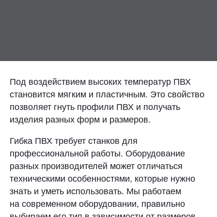
Контакты
Отправить заявку
Под воздействием высоких температур ПВХ
становится мягким и пластичным. Это свойство
позволяет гнуть профили ПВХ и получать
НОВОСИБИРСК
изделия разных форм и размеров.
8 (800) 333-72-11
Гибка ПВХ требует станков для
sale@plastikam.ru
профессиональной работы. Оборудование
разных производителей может отличаться
техническими особенностями, которые нужно
знать и уметь использовать. Мы работаем
на современном оборудовании, правильно
выбираем его тип в зависимости от размеров,