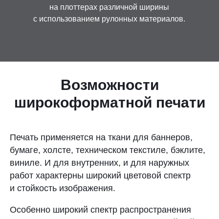
на плоттерах различной ширины
Контакты
с использованием рулонных материалов.
Отправить заявку
Возможности
широкоформатной печати
НОВОСИБИРСК
8 (800) 333-72-11
Печать применяется на ткани для баннеров,
бумаге, холсте, техническом текстиле, бэклите,
sale@plastikam.ru
виниле. И для внутренних, и для наружных
работ характерны широкий цветовой спектр
и стойкость изображения.
Особенно широкий спектр распространения