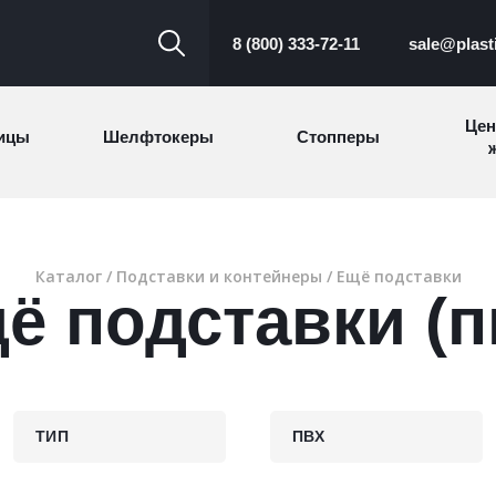
8 (800) 333-72-11
sale@plast
Цен
ицы
Шелфтокеры
Стопперы
ж
Торговые
Cтеллажи и
ицы
Сал
стойки
витрины
Каталог
/
Подставки и контейнеры
/
Ещё подставки
ё подставки (п
Номерки для
ки
Сувениры
п
гардероба
и
ТИП
ПВХ