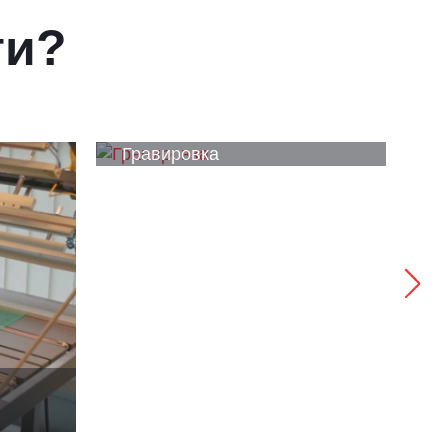
ги?
Гравировка
У