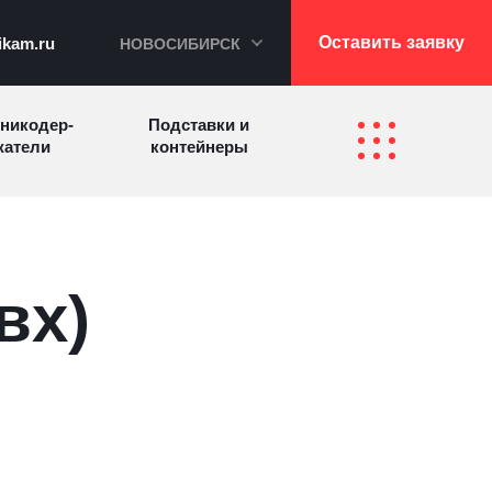
Оставить заявку
ikam.ru
НОВОСИБИРСК
никодер­
Подставки и
а­те­ли
контейнеры
Перекидные
фетницы
Инфостенды
системы
вх)
Другие
Самое разное
олезные
на заказ
зделия