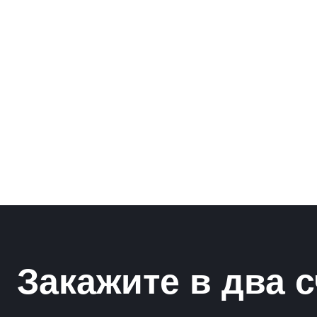
Рамки для бумаг
Салфетницы
Самое разное на заказ
Сувениры
Таблички
Урны из оргстекла
Закажите в два с