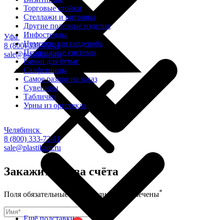
Торговые стойки
Cтеллажи и витрины
Другие полезные изделия
Инфостенды
Уфа
Номерки для гардероба
8 (800) 333-72-11
Перекидные системы
sale@plastikam.ru
Рамки для бумаг
Салфетницы
Самое разное на заказ
Сувениры
Таблички
Урны из оргстекла
Челябинск
8 (800) 333-72-11
sale@plastikam.ru
Закажите в два счёта
*
Поля обязательные для заполнения, отмечены
Ещё подставки