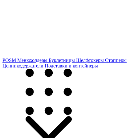
POSM
Менюхолдеры
Буклетницы
Шелфтокеры
Стопперы
Ценникодер­жа­те­ли
Подставки и контейнеры