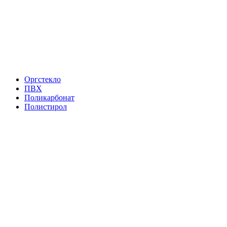
Оргстекло
ПВХ
Поликарбонат
Полистирол