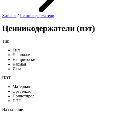
Каталог
/
Ценникодер­жа­те­ли
Ценникодер­жа­те­ли (пэт)
Тип
Тип
На ножке
На присоске
Карман
Игла
ПЭТ
Материал
Оргстекло
Полистирол
ПЭТ
Назначение