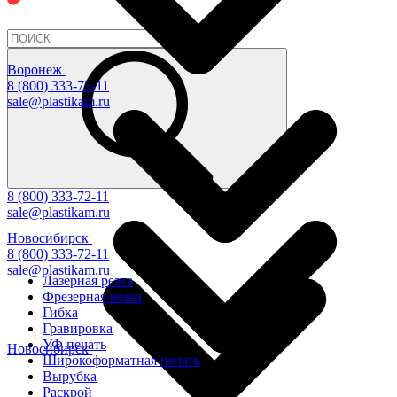
Воронеж
8 (800) 333-72-11
sale@plastikam.ru
8 (800) 333-72-11
sale@plastikam.ru
Новосибирск
8 (800) 333-72-11
sale@plastikam.ru
Лазерная резка
Фрезерная резка
Гибка
Гравировка
УФ печать
Новосибирск
Широкоформатная печать
Вырубка
Раскрой