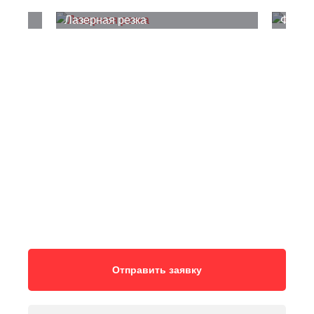
Лазерная резка
Фрезе
Отправить заявку