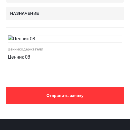
Контакты
НАЗНАЧЕНИЕ
Отправить заявку
Ценникодер­жа­те­ли
Ценник 08
НОВОСИБИРСК
8 (800) 333-72-11
sale@plastikam.ru
Отправить заявку